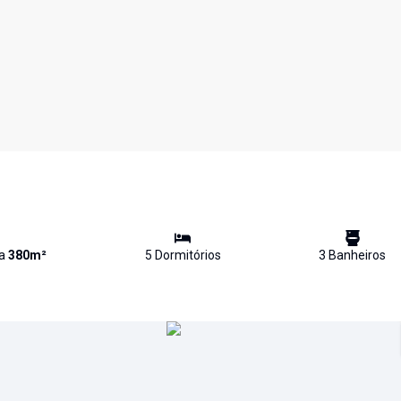
va
380
m²
5
Dormitório
s
3
Banheiro
s