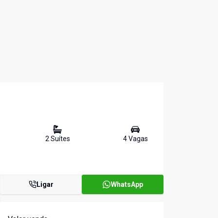
2
Suíte
s
4
Vaga
s
Ligar
WhatsApp