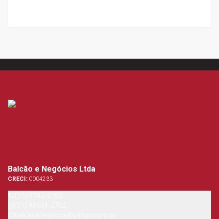
Balcão e Negócios Ltda
CRECI:
0004233
(31) 3742-2762
(31) 98504-2762
balcaoenegocios@yahoo.com.br