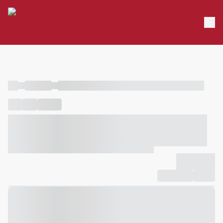
----
----- -----
----- ----- -- ------ ---- ---- -- ----- ----- ----- --- ------
----
-----
---- ------
----- ----- -- ------ ---- ---- -- ----- ----- -----
--- ------
----- ----- -- ------ ---- ---- -- ----- ----- ----- --- ------
-------------
Compartilhar
Favorito